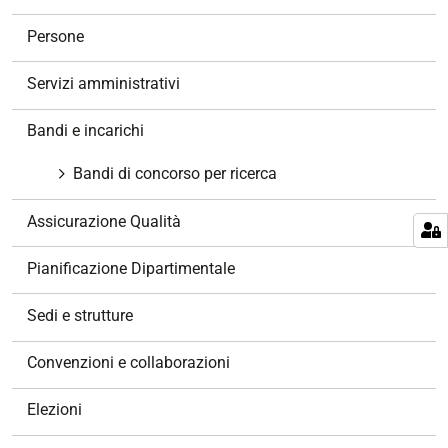
a
v
Persone
i
g
Servizi amministrativi
a
z
Bandi e incarichi
i
o
Bandi di concorso per ricerca
n
e
Assicurazione Qualità
Pianificazione Dipartimentale
Sedi e strutture
Convenzioni e collaborazioni
Elezioni