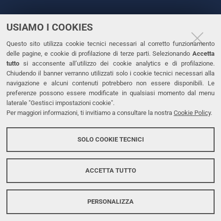
USIAMO I COOKIES
CONTATTI
Questo sito utilizza cookie tecnici necessari al corretto funzionamento
Tel. +39 0532 293111
delle pagine, e cookie di profilazione di terze parti. Selezionando
Accetta
Fax. +39 0532 293031
tutto
si acconsente all’utilizzo dei cookie analytics e di profilazione.
PEC
Chiudendo il banner verranno utilizzati solo i cookie tecnici necessari alla
navigazione e alcuni contenuti potrebbero non essere disponibili. Le
preferenze possono essere modificate in qualsiasi momento dal menu
LINKS
laterale "Gestisci impostazioni cookie".
Per maggiori informazioni, ti invitiamo a consultare la nostra
Cookie Policy
.
Accessibilità
Dichiarazione di accessibilità
SOLO COOKIE TECNICI
Protezione dati personali
Cookies
ACCETTA TUTTO
PERSONALIZZA
Copyright @ 2026, Università di Ferrara