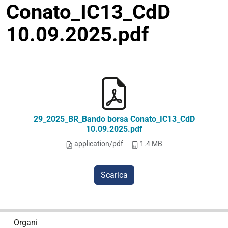
Conato_IC13_CdD
10.09.2025.pdf
29_2025_BR_Bando borsa Conato_IC13_CdD
10.09.2025.pdf
application/pdf
1.4 MB
Scarica
N
Organi