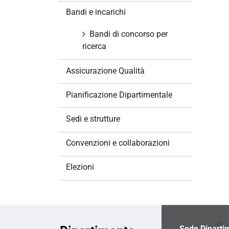
z
Bandi e incarichi
i
o
Bandi di concorso per
n
ricerca
e
Assicurazione Qualità
Pianificazione Dipartimentale
Sedi e strutture
Convenzioni e collaborazioni
Elezioni
Sede Diparti