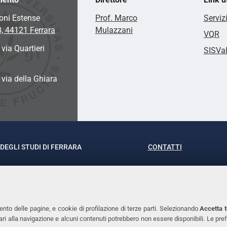
oni Estense
Prof. Marco
Serviz
8, 44121 Ferrara
Mulazzani
VQR
 via Quartieri
SISVa
a via della Ghiara
DEGLI STUDI DI FERRARA
CONTATTI
rof.ssa Laura Ramaciotti
Tel. +39 0532 293111
o Ariosto, 35 - 44121 Ferrara
Fax. +39 0532 29303
370382 - P.IVA 00434690384
PEC
ento delle pagine, e cookie di profilazione di terze parti. Selezionando
Accetta t
ssari alla navigazione e alcuni contenuti potrebbero non essere disponibili. Le