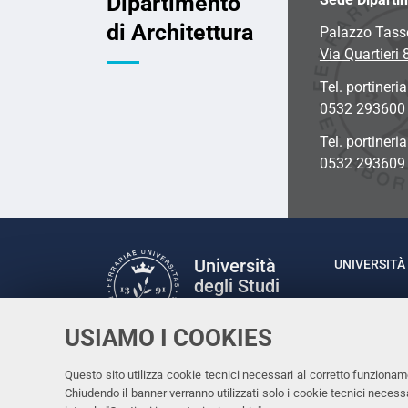
Dipartimento
di Architettura
Palazzo Tass
Via Quartieri 
Tel. portineria
0532 293600
Tel. portineri
0532 293609
Università
UNIVERSITÀ 
degli Studi
Rettrice: P
di Ferrara
via Ludovic
USIAMO I COOKIES
C.F. 80007
Seguici su
Questo sito utilizza cookie tecnici necessari al corretto funzionam
Facebook
Linkedin
Instagram
Youtube
Chiudendo il banner verranno utilizzati solo i cookie tecnici nece