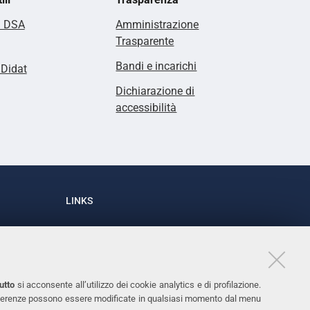
i DSA
Amministrazione
Trasparente
Bandi e incarichi
lDidat
Dichiarazione di
accessibilità
LINKS
Accessibilità
1
Dichiarazione di accessibilità
Protezione dati personali
utto
si acconsente all’utilizzo dei cookie analytics e di profilazione.
Cookies
 preferenze possono essere modificate in qualsiasi momento dal menu