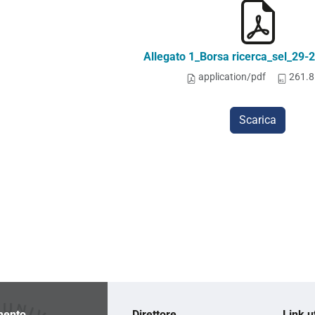
Allegato 1_Borsa ricerca_sel_29-
application/pdf
261.8
Scarica
mento
Direttore
Link ut