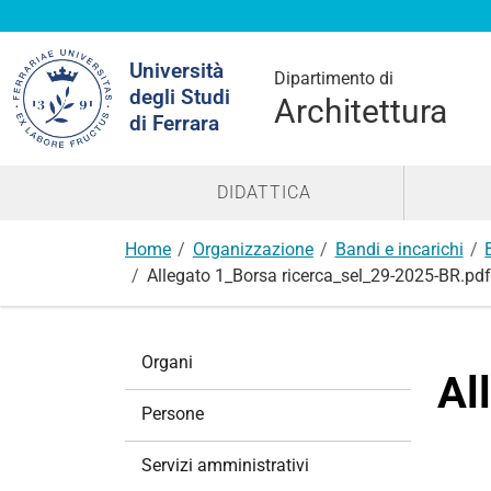
Cerca
Università
nel
Dipartimento di
degli Studi
sito
Architettura
di Ferrara
DIDATTICA
Home
Organizzazione
Bandi e incarichi
Allegato 1_Borsa ricerca_sel_29-2025-BR.pdf
N
Organi
a
Al
v
Persone
i
g
Servizi amministrativi
a