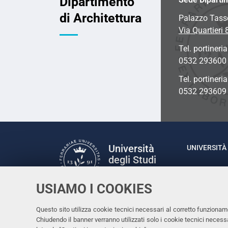
Dipartimento
di Architettura
Palazzo Tass
Via Quartieri 
Tel. portineria
0532 293600
Tel. portineri
0532 293609
Università
UNIVERSITÀ 
degli Studi
Rettrice: P
di Ferrara
via Ludovic
USIAMO I COOKIES
C.F. 80007
Seguici su
Questo sito utilizza cookie tecnici necessari al corretto funzionam
Facebook
Linkedin
Instagram
Youtube
Chiudendo il banner verranno utilizzati solo i cookie tecnici nece