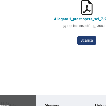
Allegato 1_prest opera_sel_7-
application/pdf
308.1
Scarica
mento
Direttore
Link ut