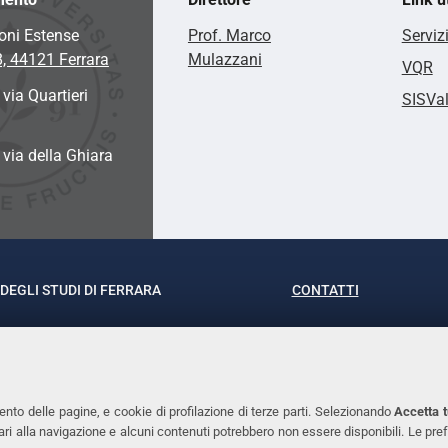
oni Estense
Prof. Marco
Serviz
8, 44121 Ferrara
Mulazzani
VQR
 via Quartieri
SISVa
a via della Ghiara
DEGLI STUDI DI FERRARA
CONTATTI
rof.ssa Laura Ramaciotti
Tel. +39 0532 293111
o Ariosto, 35 - 44121 Ferrara
Fax. +39 0532 29303
370382 - P.IVA 00434690384
PEC
ento delle pagine, e cookie di profilazione di terze parti. Selezionando
Accetta t
ssari alla navigazione e alcuni contenuti potrebbero non essere disponibili. Le