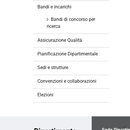
z
Bandi e incarichi
i
o
Bandi di concorso per
n
ricerca
e
Assicurazione Qualità
Pianificazione Dipartimentale
Sedi e strutture
Convenzioni e collaborazioni
Elezioni
Sede Diparti