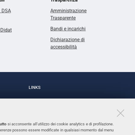
i DSA
Amministrazione
Trasparente
Bandi e incarichi
lDidat
Dichiarazione di
accessibilità
LINKS
Accessibilità
1
Dichiarazione di accessibilità
Protezione dati personali
utto
si acconsente all’utilizzo dei cookie analytics e di profilazione.
Cookies
 preferenze possono essere modificate in qualsiasi momento dal menu