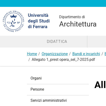
Cerca
Università
nel
Dipartimento di
degli Studi
sito
Architettura
di Ferrara
DIDATTICA
Home
Organizzazione
Bandi e incarichi
Allegato 1_prest opera_sel_7-2025.pdf
N
Organi
a
Al
v
Persone
i
g
Servizi amministrativi
a