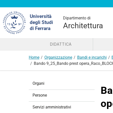
Cerca
Università
nel
Dipartimento di
degli Studi
sito
Architettura
di Ferrara
DIDATTICA
Home
Organizzazione
Bandi e incarichi
Bando 9_25_Bando prest opera_Raco_BLOC
N
Organi
a
Ba
v
Persone
i
op
g
Servizi amministrativi
a