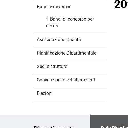
20
z
Bandi e incarichi
i
o
Bandi di concorso per
n
ricerca
e
Assicurazione Qualità
Pianificazione Dipartimentale
Sedi e strutture
Convenzioni e collaborazioni
Elezioni
Sede Diparti