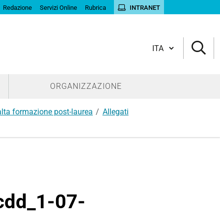
Redazione
Servizi Online
Rubrica
INTRANET
Cambia lingua
ORGANIZZAZIONE
 alta formazione post-laurea
Allegati
dd_1-07-