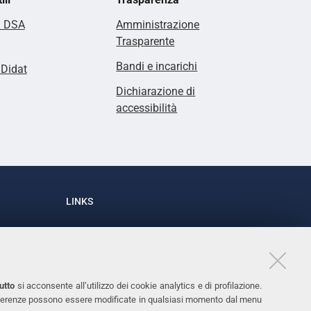
i DSA
Amministrazione
Trasparente
Bandi e incarichi
lDidat
Dichiarazione di
accessibilità
LINKS
Accessibilità
1
Dichiarazione di accessibilità
Protezione dati personali
utto
si acconsente all’utilizzo dei cookie analytics e di profilazione.
Cookies
 preferenze possono essere modificate in qualsiasi momento dal menu