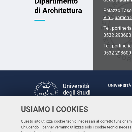
Dipartimento
di Architettura
Palazzo Tass
Via Quartieri 
Tel. portineria
0532 293600
Tel. portineri
0532 293609
Università
UNIVERSITÀ 
degli Studi
Rettrice: P
di Ferrara
via Ludovic
USIAMO I COOKIES
C.F. 80007
Seguici su
Questo sito utilizza cookie tecnici necessari al corretto funzionam
Facebook
Linkedin
Instagram
Youtube
Chiudendo il banner verranno utilizzati solo i cookie tecnici nece