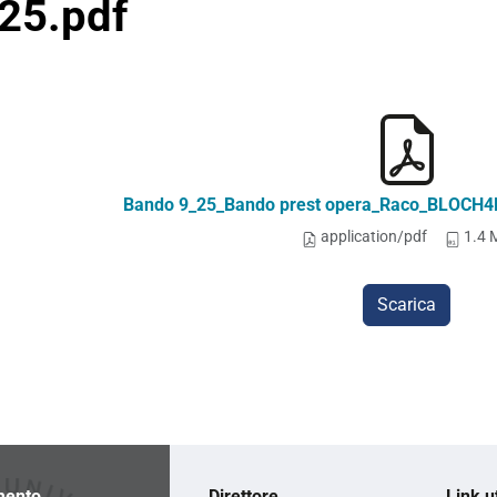
25.pdf
Bando 9_25_Bando prest opera_Raco_BLOCH4
application/pdf
1.4 
Scarica
mento
Direttore
Link ut