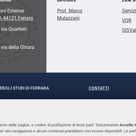
oni Estense
Prof. Marco
Serviz
8, 44121 Ferrara
Mulazzani
VQR
 via Quartieri
SISVa
a via della Ghiara
DEGLI STUDI DI FERRARA
CONTATTI
rof.ssa Laura Ramaciotti
Tel. +39 0532 293111
o Ariosto, 35 - 44121 Ferrara
Fax. +39 0532 29303
370382 - P.IVA 00434690384
PEC
ento delle pagine, e cookie di profilazione di terze parti. Selezionando
Accetta t
ssari alla navigazione e alcuni contenuti potrebbero non essere disponibili. Le