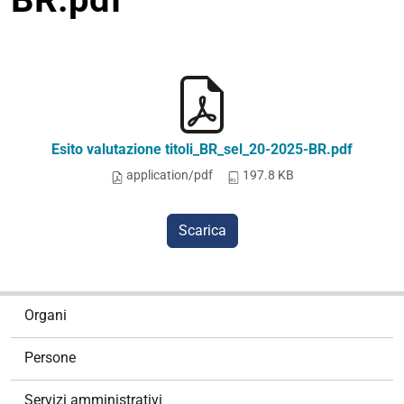
Esito valutazione titoli_BR_sel_20-2025-BR.pdf
application/pdf
197.8 KB
Scarica
N
Organi
a
v
Persone
i
g
Servizi amministrativi