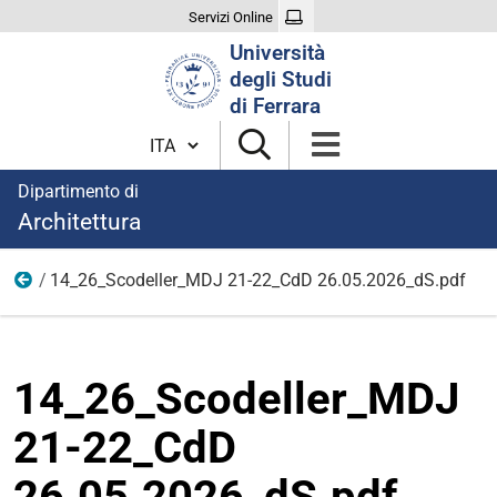
Servizi Online
Cerca
Università
nel
degli Studi
sito
di Ferrara
Cambia lingua
Dipartimento di
Architettura
14_26_Scodeller_MDJ 21-22_CdD 26.05.2026_dS.pdf
Allegati 2026
14_26_Scodeller_MDJ
21-22_CdD
26.05.2026_dS.pdf