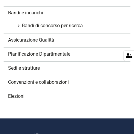
a
z
Bandi e incarichi
i
o
Bandi di concorso per ricerca
n
e
Assicurazione Qualità
Pianificazione Dipartimentale
Sedi e strutture
Convenzioni e collaborazioni
Elezioni