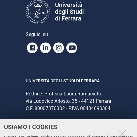
Università
degli Studi
di Ferrara
Seguici su
Facebook
Linkedin
Instagram
Youtube
UNIVERSITÀ DEGLI STUDI DI FERRARA
Rettrice: Prof.ssa Laura Ramaciotti
via Ludovico Ariosto, 35 - 44121 Ferrara
C.F. 80007370382 - P.IVA 00434690384
USIAMO I COOKIES
CONTATTI