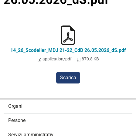
14_26_Scodeller_MDJ 21-22_CdD 26.05.2026_dS.pdf
application/pdf
870.8 KB
Scarica
N
Organi
a
v
Persone
i
g
Servizi amministrativi