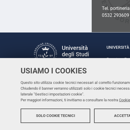
Tel. portineri
0532 293609
Università
UNIVERSITÀ 
degli Studi
Rettrice: P
di Ferrara
via Ludovic
USIAMO I COOKIES
C.F. 80007
Seguici su
Questo sito utilizza cookie tecnici necessari al corretto funzionam
Facebook
Linkedin
Instagram
Youtube
Chiudendo il banner verranno utilizzati solo i cookie tecnici nece
laterale "Gestisci impostazioni cookie".
Per maggiori informazioni, ti invitiamo a consultare la nostra
Cookie
SOLO COOKIE TECNICI
ACCETTA
Copyright @ 2026, Università di Ferrara