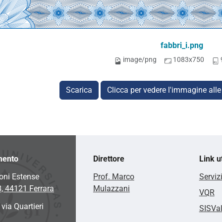
fabbri_i.png
image/png
1083x750
Scarica
Clicca per vedere l'immagine alle
mento
Direttore
Link ut
oni Estense
Prof. Marco
Serviz
8, 44121 Ferrara
Mulazzani
VQR
 via Quartieri
SISVa