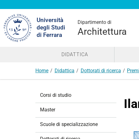
Cerca
Università
nel
Dipartimento di
degli Studi
sito
Architettura
di Ferrara
DIDATTICA
Home
Didattica
Dottorati di ricerca
Premi
N
Corsi di studio
a
Il
v
Master
i
g
Scuole di specializzazione
a
z
Dottorati di ricerca