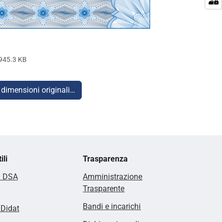
945.3 KB
 dimensioni originali…
ili
Trasparenza
i DSA
Amministrazione
Trasparente
Bandi e incarichi
lDidat