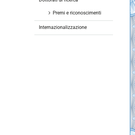
i
o
Premi e riconoscimenti
n
e
Internazionalizzazione