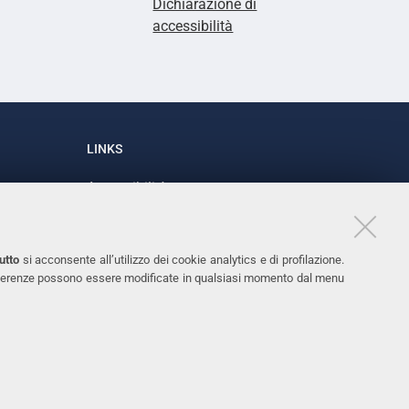
Dichiarazione di
accessibilità
LINKS
Accessibilità
1
Dichiarazione di accessibilità
Protezione dati personali
utto
si acconsente all’utilizzo dei cookie analytics e di profilazione.
Cookies
 preferenze possono essere modificate in qualsiasi momento dal menu