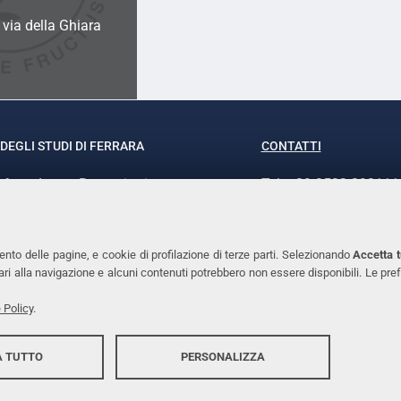
a via della Ghiara
DEGLI STUDI DI FERRARA
CONTATTI
rof.ssa Laura Ramaciotti
Tel. +39 0532 293111
o Ariosto, 35 - 44121 Ferrara
Fax. +39 0532 29303
370382 - P.IVA 00434690384
PEC
ento delle pagine, e cookie di profilazione di terze parti. Selezionando
Accetta t
ssari alla navigazione e alcuni contenuti potrebbero non essere disponibili. Le
 Policy
.
 TUTTO
PERSONALIZZA