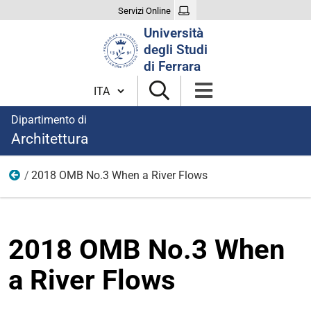
Servizi Online
Cerca
Università
nel
degli Studi
sito
di Ferrara
Cambia lingua
Dipartimento di
Architettura
2018 OMB No.3 When a River Flows
Foto Pubblicazioni
2018 OMB No.3 When
a River Flows