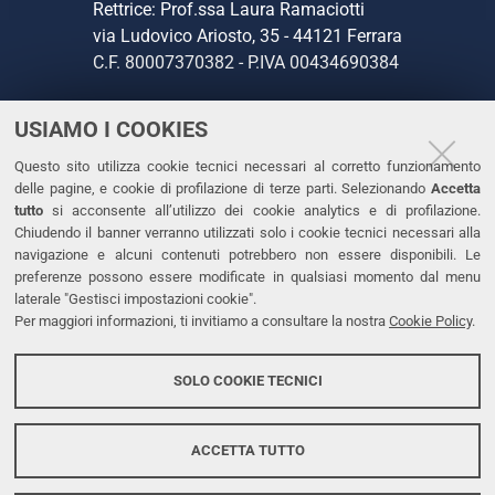
Rettrice: Prof.ssa Laura Ramaciotti
via Ludovico Ariosto, 35 - 44121 Ferrara
C.F. 80007370382 - P.IVA 00434690384
USIAMO I COOKIES
CONTATTI
Questo sito utilizza cookie tecnici necessari al corretto funzionamento
Tel. +39 0532 293111
delle pagine, e cookie di profilazione di terze parti. Selezionando
Accetta
Fax. +39 0532 293031
tutto
si acconsente all’utilizzo dei cookie analytics e di profilazione.
PEC
Chiudendo il banner verranno utilizzati solo i cookie tecnici necessari alla
navigazione e alcuni contenuti potrebbero non essere disponibili. Le
preferenze possono essere modificate in qualsiasi momento dal menu
LINKS
laterale "Gestisci impostazioni cookie".
Per maggiori informazioni, ti invitiamo a consultare la nostra
Cookie Policy
.
Accessibilità
Dichiarazione di accessibilità
SOLO COOKIE TECNICI
Protezione dati personali
Cookies
ACCETTA TUTTO