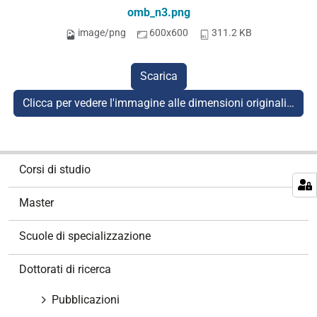
omb_n3.png
image/png
600x600
311.2 KB
Scarica
Clicca per vedere l'immagine alle dimensioni originali…
N
Corsi di studio
a
v
Master
i
g
Scuole di specializzazione
a
z
Dottorati di ricerca
i
o
Pubblicazioni
n