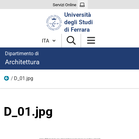
Servizi Online
Cerca
Università
nel
degli Studi
sito
di Ferrara
Cambia lingua
Dipartimento di
Architettura
D_01.jpg
Statistiche
D_01.jpg