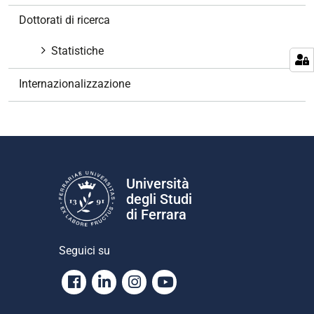
z
Dottorati di ricerca
i
o
Statistiche
n
e
Internazionalizzazione
Università
degli Studi
di Ferrara
Seguici su
Facebook
Linkedin
Instagram
Youtube