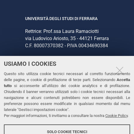
UNIVERSITÀ DEGLI STUDI DI FERRARA
Rettrice: Prof.ssa Laura Ramaciotti
via Ludovico Ariosto, 35 - 44121 Ferrara
C.F. 80007370382 - P.IVA 00434690384
USIAMO I COOKIES
CONTATTI
Questo sito utilizza cookie tecnici necessari al corretto funzionamento
Tel. +39 0532 293111
delle pagine, e cookie di profilazione di terze parti. Selezionando
Accetta
Fax. +39 0532 293031
tutto
si acconsente all’utilizzo dei cookie analytics e di profilazione.
PEC
Chiudendo il banner verranno utilizzati solo i cookie tecnici necessari alla
navigazione e alcuni contenuti potrebbero non essere disponibili. Le
preferenze possono essere modificate in qualsiasi momento dal menu
LINKS
laterale "Gestisci impostazioni cookie".
Per maggiori informazioni, ti invitiamo a consultare la nostra
Cookie Policy
.
Accessibilità
Dichiarazione di accessibilità
SOLO COOKIE TECNICI