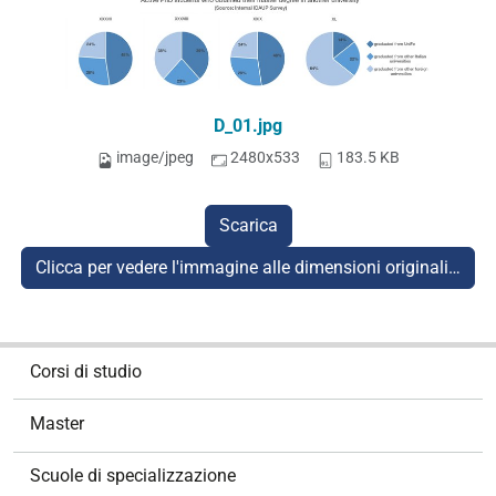
D_01.jpg
image/jpeg
2480x533
183.5 KB
Scarica
Clicca per vedere l'immagine alle dimensioni originali…
N
Corsi di studio
a
v
Master
i
g
Scuole di specializzazione
a