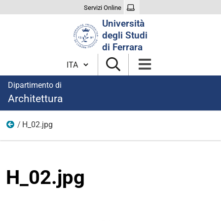
Servizi Online
Cerca
Università
nel
degli Studi
sito
di Ferrara
Cambia lingua
Dipartimento di
Architettura
H_02.jpg
Statistiche
H_02.jpg