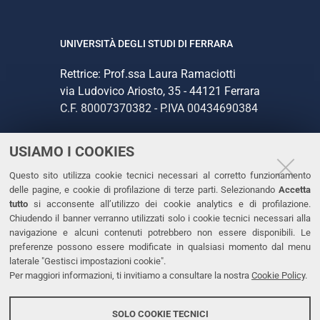
UNIVERSITÀ DEGLI STUDI DI FERRARA
Rettrice: Prof.ssa Laura Ramaciotti
via Ludovico Ariosto, 35 - 44121 Ferrara
C.F. 80007370382 - P.IVA 00434690384
USIAMO I COOKIES
CONTATTI
Questo sito utilizza cookie tecnici necessari al corretto funzionamento
Tel. +39 0532 293111
delle pagine, e cookie di profilazione di terze parti. Selezionando
Accetta
Fax. +39 0532 293031
tutto
si acconsente all’utilizzo dei cookie analytics e di profilazione.
PEC
Chiudendo il banner verranno utilizzati solo i cookie tecnici necessari alla
navigazione e alcuni contenuti potrebbero non essere disponibili. Le
preferenze possono essere modificate in qualsiasi momento dal menu
LINKS
laterale "Gestisci impostazioni cookie".
Per maggiori informazioni, ti invitiamo a consultare la nostra
Cookie Policy
.
Accessibilità
Dichiarazione di accessibilità
SOLO COOKIE TECNICI