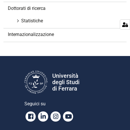
z
Dottorati di ricerca
i
o
Statistiche
n
e
Internazionalizzazione
Università
degli Studi
di Ferrara
Seguici su
Facebook
Linkedin
Instagram
Youtube