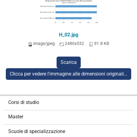
H_02.jpg
image/jpeg
2480x532
91.8 KB
Scarica
Clicca per vedere l'immagine alle dimensioni originali…
N
Corsi di studio
a
v
Master
i
g
Scuole di specializzazione
a