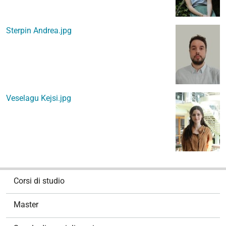
Sterpin Andrea.jpg
Veselagu Kejsi.jpg
N
Corsi di studio
a
v
Master
i
g