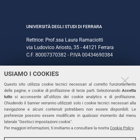
UNIVERSITÀ DEGLI STUDI DI FERRARA
Rettrice: Prof.ssa Laura Ramaciotti
via Ludovico Ariosto, 35 - 44121 Ferrara
C.F. 80007370382 - P.IVA 00434690384
USIAMO I COOKIES
CONTATTI
Questo sito utilizza cookie tecnici necessari al corretto funzionamento
Tel. +39 0532 293111
delle pagine, e cookie di profilazione di terze parti. Selezionando
Accetta
Fax. +39 0532 293031
tutto
si acconsente all’utilizzo dei cookie analytics e di profilazione.
PEC
Chiudendo il banner verranno utilizzati solo i cookie tecnici necessari alla
navigazione e alcuni contenuti potrebbero non essere disponibili. Le
preferenze possono essere modificate in qualsiasi momento dal menu
LINKS
laterale "Gestisci impostazioni cookie".
Per maggiori informazioni, ti invitiamo a consultare la nostra
Cookie Policy
.
Accessibilità