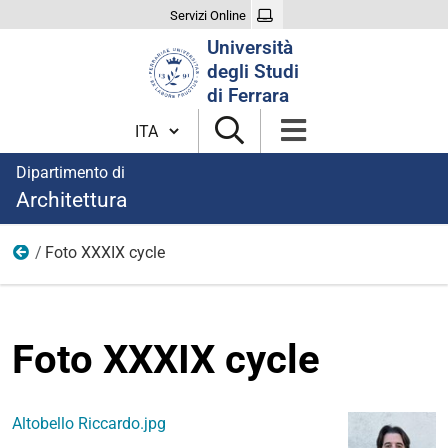
Servizi Online
Cerca
Università
nel
degli Studi
sito
di Ferrara
Cambia lingua
Dipartimento di
Architettura
Foto XXXIX cycle
XXXIX Cycle
Foto XXXIX cycle
Altobello Riccardo.jpg