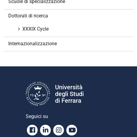
Scuole di specializzazione
a
z
Dottorati di ricerca
i
o
XXXIX Cycle
n
e
Internazionalizzazione
Università
degli Studi
di Ferrara
Seguici su
Facebook
Linkedin
Instagram
Youtube