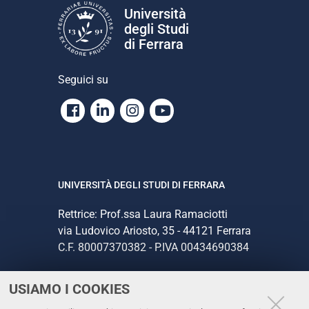
Università
degli Studi
di Ferrara
Seguici su
Facebook
Linkedin
Instagram
Youtube
UNIVERSITÀ DEGLI STUDI DI FERRARA
Rettrice: Prof.ssa Laura Ramaciotti
via Ludovico Ariosto, 35 - 44121 Ferrara
C.F. 80007370382 - P.IVA 00434690384
USIAMO I COOKIES
CONTATTI