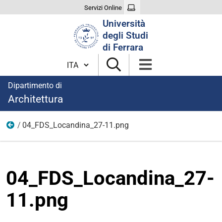
Servizi Online
Cerca
Università
nel
degli Studi
sito
di Ferrara
Cambia lingua
Dipartimento di
Architettura
04_FDS_Locandina_27-11.png
Eventi
04_FDS_Locandina_27-
11.png