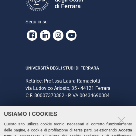
di Ferrara
Seguici su
Facebook
Linkedin
Instagram
Youtube
UNIVERSITÀ DEGLI STUDI DI FERRARA
Rettrice: Prof.ssa Laura Ramaciotti
via Ludovico Ariosto, 35 - 44121 Ferrara
C.F. 80007370382 - P.IVA 00434690384
USIAMO I COOKIES
CONTATTI
Questo sito utilizza cookie tecnici necessari al corretto funzionamento
Tel. +39 0532 293111
delle pagine, e cookie di profilazione di terze parti. Selezionando
Accetta
Fax. +39 0532 293031