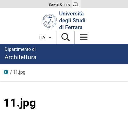
Servizi Online
Cerca
Università
nel
degli Studi
sito
di Ferrara
Cambia lingua
Dipartimento di
Architettura
11.jpg
Eventi
11.jpg