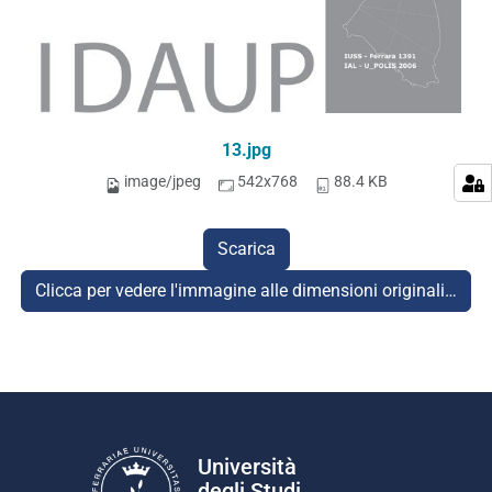
13.jpg
image/jpeg
542x768
88.4 KB
Scarica
Clicca per vedere l'immagine alle dimensioni originali…
Università
degli Studi