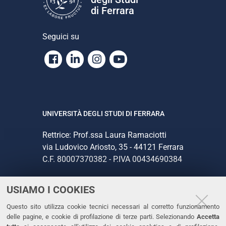
di Ferrara
Seguici su
Facebook
Linkedin
Instagram
Youtube
UNIVERSITÀ DEGLI STUDI DI FERRARA
Rettrice: Prof.ssa Laura Ramaciotti
via Ludovico Ariosto, 35 - 44121 Ferrara
C.F. 80007370382 - P.IVA 00434690384
USIAMO I COOKIES
CONTATTI
Questo sito utilizza cookie tecnici necessari al corretto funzionamento
Tel. +39 0532 293111
delle pagine, e cookie di profilazione di terze parti. Selezionando
Accetta
Fax. +39 0532 293031