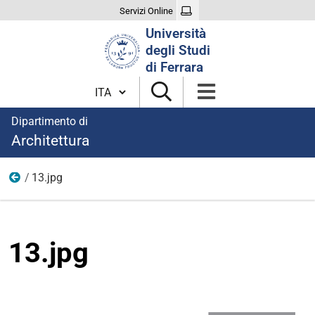
Servizi Online
Cerca
Università
nel
degli Studi
sito
di Ferrara
Cambia lingua
Dipartimento di
Architettura
13.jpg
Eventi
13.jpg