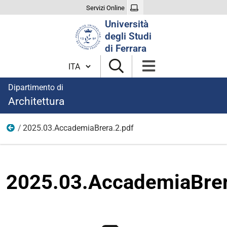
Servizi Online
Cerca
Università
nel
degli Studi
sito
di Ferrara
Cambia lingua
Dipartimento di
Architettura
2025.03.AccademiaBrera.2.pdf
Eventi
2025.03.AccademiaBrer