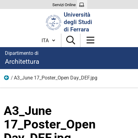
Servizi Online
Cerca
Università
nel
degli Studi
sito
di Ferrara
Cambia lingua
Dipartimento di
Architettura
A3_June 17_Poster_Open Day_DEF.jpg
Eventi
A3_June
17_Poster_Open
Day_DEF.jpg