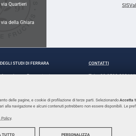
 via Quartieri
SISVa
a via della Ghiara
DEGLI STUDI DI FERRARA
CONTATTI
rof.ssa Laura Ramaciotti
Tel. +39 0532 293111
o Ariosto, 35 - 44121 Ferrara
Fax. +39 0532 29303
370382 - P.IVA 00434690384
PEC
ento delle pagine, e cookie di profilazione di terze parti. Selezionando
Accetta t
ssari alla navigazione e alcuni contenuti potrebbero non essere disponibili. Le
 Policy
.
 TUTTO
PERSONALIZZA