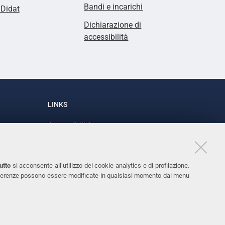
Bandi e incarichi
lDidat
Dichiarazione di
accessibilità
LINKS
Accessibilità
1
Dichiarazione di accessibilità
Protezione dati personali
utto
si acconsente all’utilizzo dei cookie analytics e di profilazione.
Cookies
 preferenze possono essere modificate in qualsiasi momento dal menu