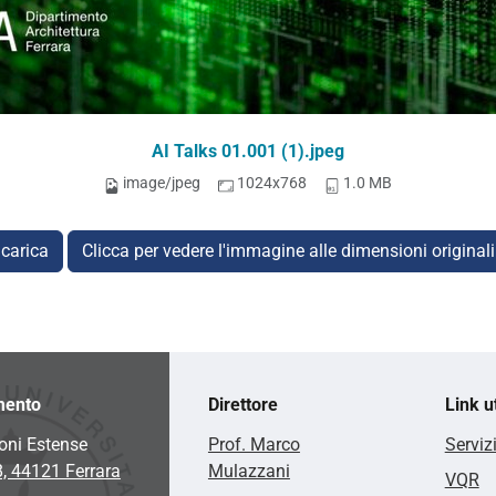
AI Talks 01.001 (1).jpeg
image/jpeg
1024x768
1.0 MB
carica
Clicca per vedere l'immagine alle dimensioni original
mento
Direttore
Link ut
oni Estense
Prof. Marco
Serviz
8, 44121 Ferrara
Mulazzani
VQR