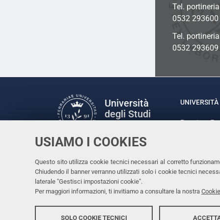
Tel. portineria
0532 293600
Tel. portineri
0532 293609
Università
UNIVERSITÀ 
degli Studi
Rettrice: P
di Ferrara
via Ludovic
USIAMO I COOKIES
C.F. 80007
Seguici su
Questo sito utilizza cookie tecnici necessari al corretto funzionam
Facebook
Linkedin
Instagram
Youtube
Chiudendo il banner verranno utilizzati solo i cookie tecnici nece
laterale "Gestisci impostazioni cookie".
Per maggiori informazioni, ti invitiamo a consultare la nostra
Cookie
SOLO COOKIE TECNICI
ACCETTA