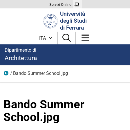
Servizi Online
Cerca
Università
nel
degli Studi
sito
di Ferrara
Cambia lingua
Dipartimento di
Architettura
Bando Summer School.jpg
Eventi
Bando Summer
School.jpg