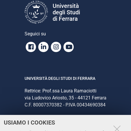
Università
degli Studi
di Ferrara
Seguici su
Facebook
Linkedin
Instagram
Youtube
UNIVERSITÀ DEGLI STUDI DI FERRARA
Rettrice: Prof.ssa Laura Ramaciotti
via Ludovico Ariosto, 35 - 44121 Ferrara
C.F. 80007370382 - P.IVA 00434690384
USIAMO I COOKIES
CONTATTI