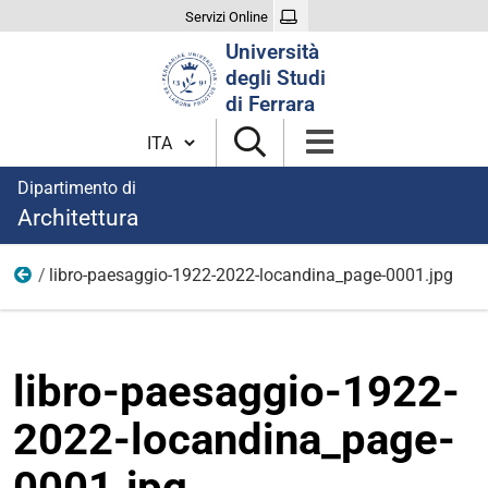
Servizi Online
Cerca
Università
nel
degli Studi
sito
di Ferrara
Cambia lingua
Dipartimento di
Architettura
libro-paesaggio-1922-2022-locandina_page-0001.jpg
Eventi
libro-paesaggio-1922-
2022-locandina_page-
0001.jpg