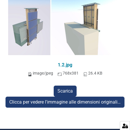
1.2.jpg
image/jpeg
768x381
26.4 KB
Scarica
Clicca per vedere l'immagine alle dimensioni originali…