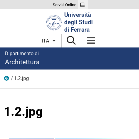
Servizi Online
Cerca
Università
nel
degli Studi
sito
di Ferrara
Cambia lingua
Dipartimento di
Architettura
1.2.jpg
News
1.2.jpg