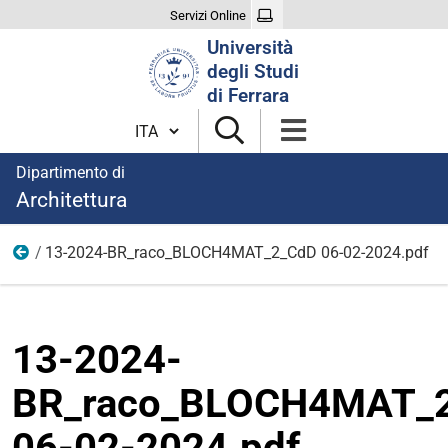
Servizi Online
Cerca
Università
nel
degli Studi
sito
di Ferrara
Cambia lingua
Dipartimento di
Architettura
13-2024-BR_raco_BLOCH4MAT_2_CdD 06-02-2024.pdf
News
13-2024-
BR_raco_BLOCH4MAT_
06-02-2024.pdf