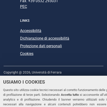
Fax. +39 0532 293031
PEC
LINKS
Accessibilità
Dichiarazione di accessibilità
Protezione dati personali
Cookies
Copyright @ 2026, Università di Ferrara
USIAMO I COOKIES
Questo sito utilizza cookie tecnici necessari al corretto funzionamento delle 
di profilazione di terze parti. Selezionando
Accetta tutto
si acconsente all’uti
analytics e di profilazione. Chiudendo il banner verranno utilizzati solo 
necessari alla navigazione e alcuni contenuti potrebbero non essere 