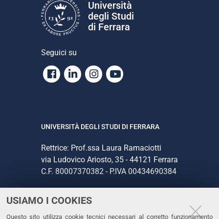
Università
degli Studi
di Ferrara
Seguici su
Facebook
Linkedin
Instagram
Youtube
UNIVERSITÀ DEGLI STUDI DI FERRARA
Rettrice: Prof.ssa Laura Ramaciotti
via Ludovico Ariosto, 35 - 44121 Ferrara
C.F. 80007370382 - P.IVA 00434690384
USIAMO I COOKIES
CONTATTI
Questo sito utilizza cookie tecnici necessari al corretto funzionamento