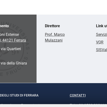
mento
Direttore
Link ut
oni Estense
Prof. Marco
Serviz
8, 44121 Ferrara
Mulazzani
VQR
 via Quartieri
SISVa
a via della Ghiara
DEGLI STUDI DI FERRARA
CONTATTI
rof.ssa Laura Ramaciotti
Tel. +39 0532 293111