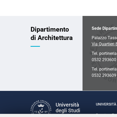
Dipartimento
Sede Diparti
di Architettura
Palazzo Tass
Via Quartieri 
Tel. portineria
0532 293600
Tel. portineri
0532 293609
Università
UNIVERSITÀ 
degli Studi
Rettrice: P
di Ferrara