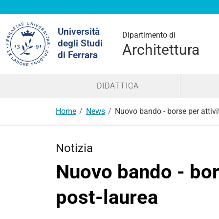
Cerca
Università
nel
Dipartimento di
degli Studi
sito
Architettura
di Ferrara
DIDATTICA
Home
News
Nuovo bando - borse per attivi
Notizia
Nuovo bando - bors
post-laurea