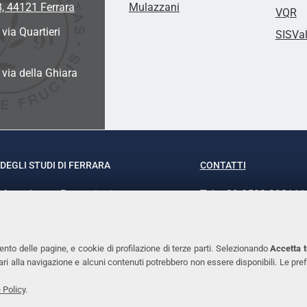
8, 44121 Ferrara
Mulazzani
VQR
 via Quartieri
SISVa
a via della Ghiara
DEGLI STUDI DI FERRARA
CONTATTI
rof.ssa Laura Ramaciotti
Tel. +39 0532 293111
o Ariosto, 35 - 44121 Ferrara
Fax. +39 0532 29303
370382 - P.IVA 00434690384
PEC
ento delle pagine, e cookie di profilazione di terze parti. Selezionando
Accetta t
ssari alla navigazione e alcuni contenuti potrebbero non essere disponibili. Le
 Policy
.