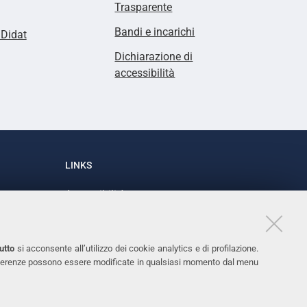
Trasparente
Bandi e incarichi
lDidat
Dichiarazione di
accessibilità
LINKS
Accessibilità
1
Dichiarazione di accessibilità
Protezione dati personali
utto
si acconsente all’utilizzo dei cookie analytics e di profilazione.
Cookies
 preferenze possono essere modificate in qualsiasi momento dal menu