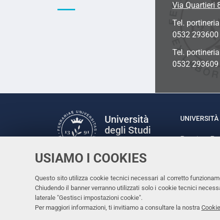
Via Quartieri 
Tel. portineria
0532 293600
Tel. portineri
0532 293609
Università
UNIVERSITÀ 
degli Studi
Rettrice: P
di Ferrara
via Ludovic
USIAMO I COOKIES
C.F. 80007
Seguici su
Questo sito utilizza cookie tecnici necessari al corretto funzionam
Facebook
Linkedin
Instagram
Youtube
Chiudendo il banner verranno utilizzati solo i cookie tecnici nece
laterale "Gestisci impostazioni cookie".
Per maggiori informazioni, ti invitiamo a consultare la nostra
Cookie