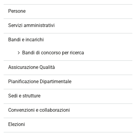
a
v
Persone
i
g
Servizi amministrativi
a
z
Bandi e incarichi
i
o
Bandi di concorso per ricerca
n
e
Assicurazione Qualità
Pianificazione Dipartimentale
Sedi e strutture
Convenzioni e collaborazioni
Elezioni