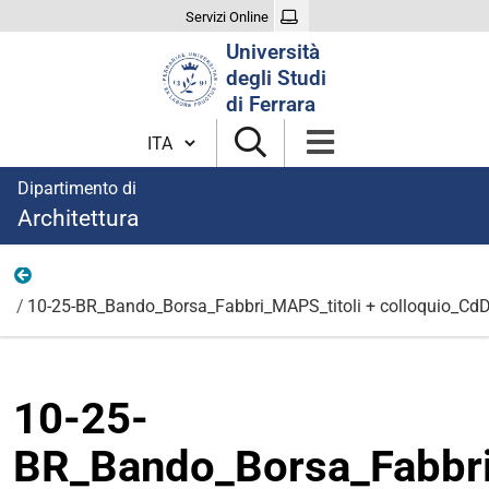
Servizi Online
Cerca
Università
nel
degli Studi
sito
di Ferrara
Cambia lingua
Dipartimento di
Architettura
Allegati
10-25-BR_Bando_Borsa_Fabbri_MAPS_titoli + colloquio_CdD
10-25-
BR_Bando_Borsa_Fabbri