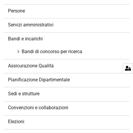
a
v
Persone
i
g
Servizi amministrativi
a
z
Bandi e incarichi
i
o
Bandi di concorso per ricerca
n
e
Assicurazione Qualità
Pianificazione Dipartimentale
Sedi e strutture
Convenzioni e collaborazioni
Elezioni