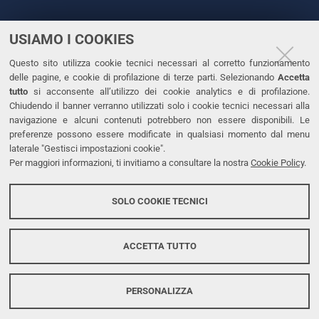
USIAMO I COOKIES
CONTATTI
Questo sito utilizza cookie tecnici necessari al corretto funzionamento
Tel. +39 0532 293111
delle pagine, e cookie di profilazione di terze parti. Selezionando
Accetta
Fax. +39 0532 293031
tutto
si acconsente all’utilizzo dei cookie analytics e di profilazione.
PEC
Chiudendo il banner verranno utilizzati solo i cookie tecnici necessari alla
navigazione e alcuni contenuti potrebbero non essere disponibili. Le
preferenze possono essere modificate in qualsiasi momento dal menu
LINKS
laterale "Gestisci impostazioni cookie".
Per maggiori informazioni, ti invitiamo a consultare la nostra
Cookie Policy
.
Accessibilità
Dichiarazione di accessibilità
SOLO COOKIE TECNICI
Protezione dati personali
Cookies
ACCETTA TUTTO
PERSONALIZZA
Copyright @ 2026, Università di Ferrara