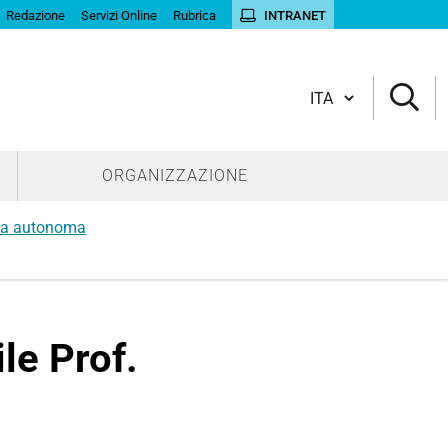
Redazione
Servizi Online
Rubrica
INTRANET
Cambia lingua
ORGANIZZAZIONE
era autonoma
le Prof.