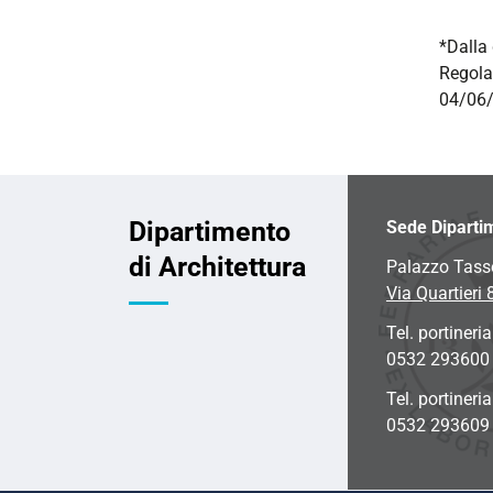
*Dalla 
Regola
04/06/
Dipartimento
Sede Diparti
di Architettura
Palazzo Tass
Via Quartieri 
Tel. portineria
0532 293600
Tel. portineri
0532 293609