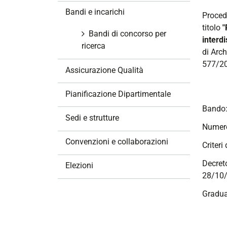
z
Bandi e incarichi
Proced
i
titolo
"
o
Bandi di concorso per
interdi
n
ricerca
di Arc
e
577/20
Assicurazione Qualità
Pianificazione Dipartimentale
Bando
Sedi e strutture
Numero
Convenzioni e collaborazioni
Criteri
Decret
Elezioni
28/10
Gradua