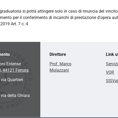
graduatoria si potrà attingere solo in caso di rinuncia del vincito
mento per il conferimento di incarichi di prestazione d'opera a
2019 Art. 7 c. 4
mento
Direttore
Link ut
oni Estense
Prof. Marco
Serviz
8, 44121 Ferrara
Mulazzani
VQR
 via Quartieri
SISVa
a via della Ghiara