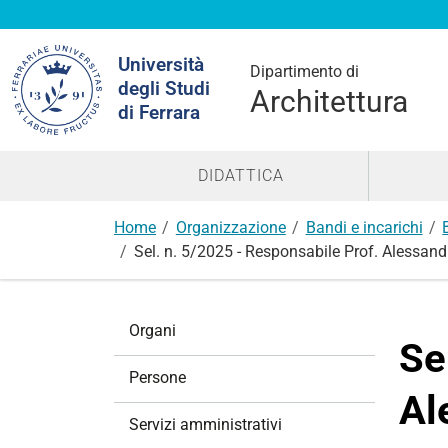
Cerca
Università
nel
Dipartimento di
degli Studi
sito
Architettura
di Ferrara
DIDATTICA
Home
Organizzazione
Bandi e incarichi
Sel. n. 5/2025 - Responsabile Prof. Alessand
N
Organi
a
Se
v
Persone
i
Al
g
Servizi amministrativi
a