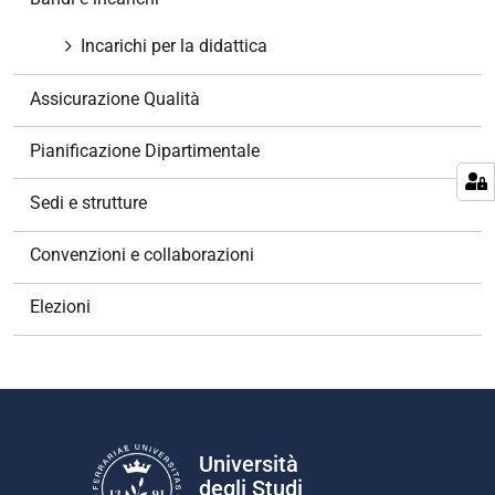
i
o
Incarichi per la didattica
n
e
Assicurazione Qualità
Pianificazione Dipartimentale
Sedi e strutture
Convenzioni e collaborazioni
Elezioni
Università
degli Studi