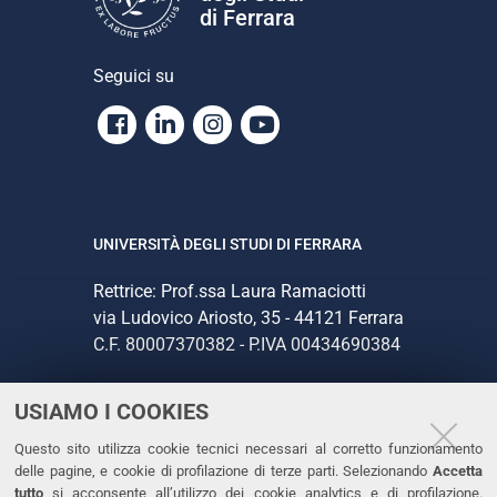
di Ferrara
Seguici su
Facebook
Linkedin
Instagram
Youtube
UNIVERSITÀ DEGLI STUDI DI FERRARA
Rettrice: Prof.ssa Laura Ramaciotti
via Ludovico Ariosto, 35 - 44121 Ferrara
C.F. 80007370382 - P.IVA 00434690384
USIAMO I COOKIES
CONTATTI
Questo sito utilizza cookie tecnici necessari al corretto funzionamento
Tel. +39 0532 293111
delle pagine, e cookie di profilazione di terze parti. Selezionando
Accetta
Fax. +39 0532 293031
tutto
si acconsente all’utilizzo dei cookie analytics e di profilazione.