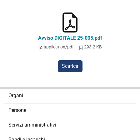
Avviso DIGITALE 25-005.pdf
application/pdf
293.2 KB
Scarica
N
Organi
a
v
Persone
i
g
Servizi amministrativi
a
z
Bandi e incarichi