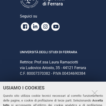
di Ferrara
Seguici su
Facebook
Linkedin
Instagram
Youtube
UNIVERSITÀ DEGLI STUDI DI FERRARA
Rettrice: Prof.ssa Laura Ramaciotti
via Ludovico Ariosto, 35 - 44121 Ferrara
C.F. 80007370382 - P.IVA 00434690384
USIAMO I COOKIES
CONTATTI
Questo sito utilizza cookie tecnici necessari al corretto funzionamento
Tel. +39 0532 293111
delle pagine, e cookie di profilazione di terze parti. Selezionando
Accetta
Fax. +39 0532 293031
tutto
si acconsente all’utilizzo dei cookie analytics e di profilazione.