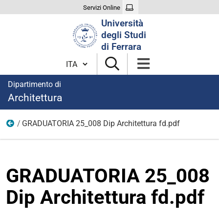
Servizi Online
Cerca
Università
nel
degli Studi
sito
di Ferrara
Cambia lingua
Dipartimento di
Architettura
GRADUATORIA 25_008 Dip Architettura fd.pdf
Bandi
GRADUATORIA 25_008
Dip Architettura fd.pdf