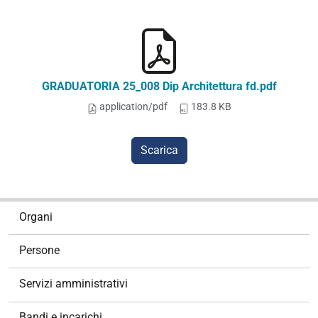
GRADUATORIA 25_008 Dip Architettura fd.pdf
application/pdf
183.8 KB
Scarica
N
Organi
a
v
Persone
i
g
Servizi amministrativi
a
z
Bandi e incarichi