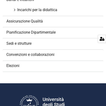
i
o
Incarichi per la didattica
n
e
Assicurazione Qualità
Pianificazione Dipartimentale
Sedi e strutture
Convenzioni e collaborazioni
Elezioni
Università
degli Studi