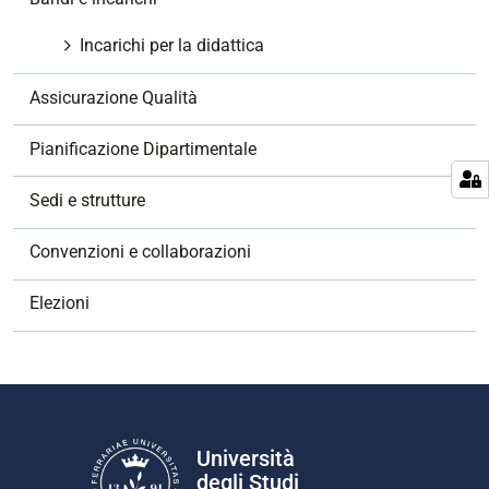
i
o
Incarichi per la didattica
n
e
Assicurazione Qualità
Pianificazione Dipartimentale
Sedi e strutture
Convenzioni e collaborazioni
Elezioni
Università
degli Studi