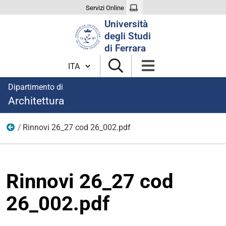
Servizi Online
Cerca
Università
nel
degli Studi
sito
di Ferrara
Cambia lingua
Dipartimento di
Architettura
Rinnovi 26_27 cod 26_002.pdf
Rinnovi e affidamenti diretti
Rinnovi 26_27 cod
26_002.pdf