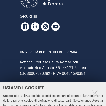
di Ferrara
Seguici su
Facebook
Linkedin
Instagram
Youtube
UNIVERSITÀ DEGLI STUDI DI FERRARA
Rettrice: Prof.ssa Laura Ramaciotti
via Ludovico Ariosto, 35 - 44121 Ferrara
C.F. 80007370382 - P.IVA 00434690384
USIAMO I COOKIES
CONTATTI
Questo sito utilizza cookie tecnici necessari al corretto funzionamento
Tel. +39 0532 293111
delle pagine, e cookie di profilazione di terze parti. Selezionando
Accetta
Fax. +39 0532 293031
tutto
si acconsente all’utilizzo dei cookie analytics e di profilazione.