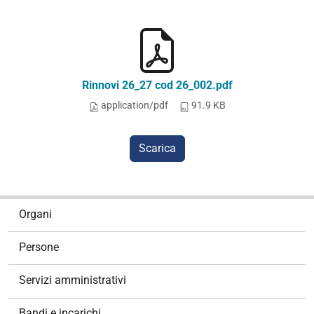
Rinnovi 26_27 cod 26_002.pdf
application/pdf
91.9 KB
Scarica
N
Organi
a
v
Persone
i
g
Servizi amministrativi
a
z
Bandi e incarichi