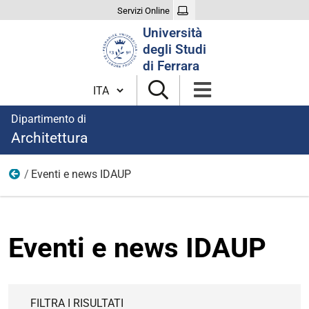
Servizi Online
Cerca
Università
nel
degli Studi
sito
di Ferrara
Cambia lingua
Dipartimento di
Architettura
Eventi e news IDAUP
Dottorati di ricerca
Eventi e news IDAUP
FILTRA I RISULTATI