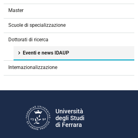
a
v
Master
i
g
Scuole di specializzazione
a
z
Dottorati di ricerca
i
o
Eventi e news IDAUP
n
e
Internazionalizzazione
Università
degli Studi
di Ferrara