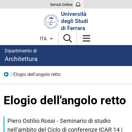
Servizi Online
Cerca
Università
nel
degli Studi
sito
di Ferrara
Cambia lingua
Dipartimento di
Architettura
Elogio dell'angolo retto
Eventi
Elogio dell'angolo retto
https://architettura.unife.it/it/eventi/elogio_angolo_retto_piero
Elogio
Piero Ostilio Rossi - Seminario di studio
dell'angolo
nell'ambito del Ciclo di conferenze ICAR 14 |