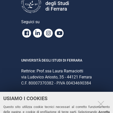
degli Studi
di Ferrara
Seguici su
Facebook
Linkedin
Instagram
Youtube
UNIVERSITÀ DEGLI STUDI DI FERRARA
Rettrice: Prof.ssa Laura Ramaciotti
via Ludovico Ariosto, 35 - 44121 Ferrara
C.F. 80007370382 - P.IVA 00434690384
USIAMO I COOKIES
CONTATTI
Questo sito utilizza cookie tecnici necessari al corretto funzionamento
Tel. +39 0532 293111
delle pagine, e cookie di profilazione di terze parti. Selezionando
Accetta