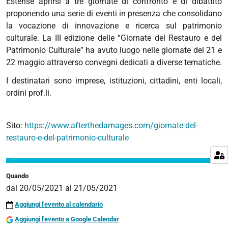
Estense aprirsi a tre giornate di confronto e di dibattito
proponendo una serie di eventi in presenza che consolidano
2021-
la vocazione di innovazione e ricerca sul patrimonio
05-
culturale. La III edizione delle “Giornate del Restauro e del
20T00:00:00+02:00
Patrimonio Culturale” ha avuto luogo nelle giornate del 21 e
2021-
22 maggio attraverso convegni dedicati a diverse tematiche.
05-
21T23:59:59+02:00
I destinatari sono imprese, istituzioni, cittadini, enti locali,
ordini prof.li.
Giornate
del
Restauro
Sito:
https://www.afterthedamages.com/giornate-del-
e
restauro-e-del-patrimonio-culturale
del
Patrimonio
Culturale
Quando
2021,
dal
20/05/2021
al
21/05/2021
III
edizione
Aggiungi l'evento al calendario
Aggiungi l'evento a Google Calendar