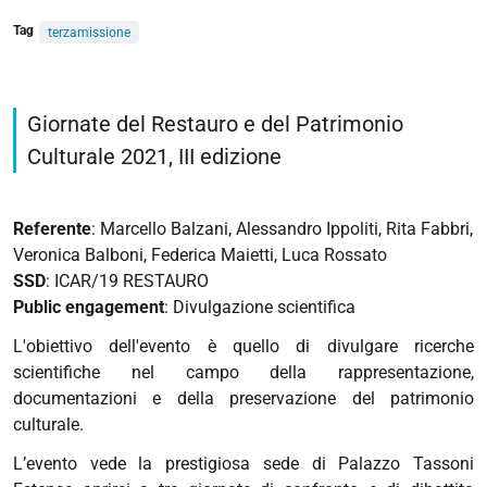
Tag
terzamissione
https://architettura.unife.it/it/eventi/giornate-
del-
Giornate del Restauro e del Patrimonio
restauro-
Culturale 2021, III edizione
e-
del-
patrimonio-
Referente
: Marcello Balzani, Alessandro Ippoliti, Rita Fabbri,
culturale-
Veronica Balboni, Federica Maietti, Luca Rossato
2021
SSD
: ICAR/19 RESTAURO
Giornate
Public engagement
: Divulgazione scientifica
del
L'obiettivo dell'evento è quello di divulgare ricerche
Restauro
scientifiche nel campo della rappresentazione,
e
documentazioni e della preservazione del patrimonio
del
culturale.
Patrimonio
Culturale
L’evento vede la prestigiosa sede di Palazzo Tassoni
2021