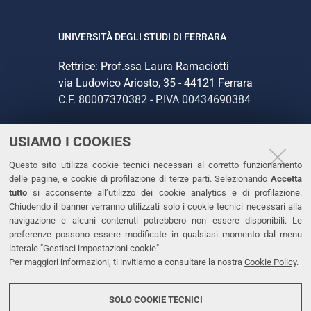
UNIVERSITÀ DEGLI STUDI DI FERRARA
Rettrice: Prof.ssa Laura Ramaciotti
via Ludovico Ariosto, 35 - 44121 Ferrara
C.F. 80007370382 - P.IVA 00434690384
USIAMO I COOKIES
CONTATTI
Questo sito utilizza cookie tecnici necessari al corretto funzionamento
Tel. +39 0532 293111
delle pagine, e cookie di profilazione di terze parti. Selezionando
Accetta
Fax. +39 0532 293031
tutto
si acconsente all’utilizzo dei cookie analytics e di profilazione.
PEC
Chiudendo il banner verranno utilizzati solo i cookie tecnici necessari alla
navigazione e alcuni contenuti potrebbero non essere disponibili. Le
preferenze possono essere modificate in qualsiasi momento dal menu
LINKS
laterale "Gestisci impostazioni cookie".
Per maggiori informazioni, ti invitiamo a consultare la nostra
Cookie Policy
.
Accessibilità
Dichiarazione di accessibilità
SOLO COOKIE TECNICI