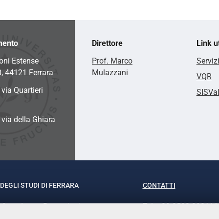
mento
Direttore
Link ut
oni Estense
Prof. Marco
Serviz
8, 44121 Ferrara
Mulazzani
VQR
 via Quartieri
SISVa
a via della Ghiara
DEGLI STUDI DI FERRARA
CONTATTI
rof.ssa Laura Ramaciotti
Tel. +39 0532 293111
o Ariosto, 35 - 44121 Ferrara
Fax. +39 0532 29303