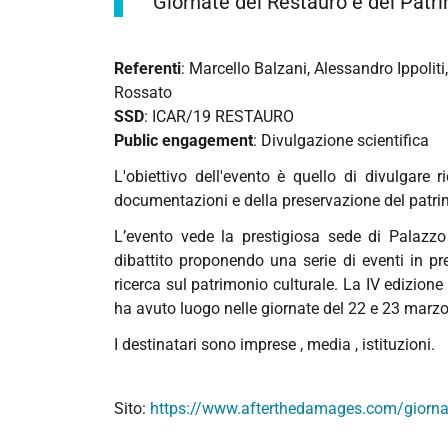
Giornate del Restauro e del Patri
del-
restauro-
Referenti
: Marcello Balzani, Alessandro Ippoliti
e-
Rossato
del-
SSD
: ICAR/19 RESTAURO
patrimonio-
Public engagement
: Divulgazione scientifica
culturale-
2022
L'obiettivo dell'evento è quello di divulgare 
Giornate
documentazioni e della preservazione del patri
del
L’evento vede la prestigiosa sede di Palazzo
Restauro
dibattito proponendo una serie di eventi in p
e
ricerca sul patrimonio culturale. La IV edizione
del
ha avuto luogo nelle giornate del 22 e 23 marzo
Patrimonio
Culturale
I destinatari sono imprese , media , istituzioni.
2022
2022-
Sito:
https://www.afterthedamages.com/giornate
03-
24T00:00:00+01:00