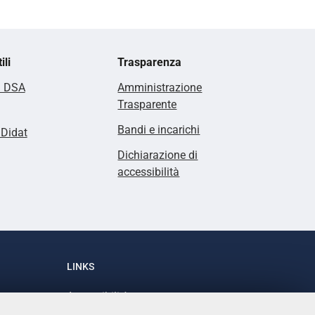
ili
Trasparenza
i DSA
Amministrazione
Trasparente
Bandi e incarichi
lDidat
Dichiarazione di
accessibilità
LINKS
Accessibilità
1