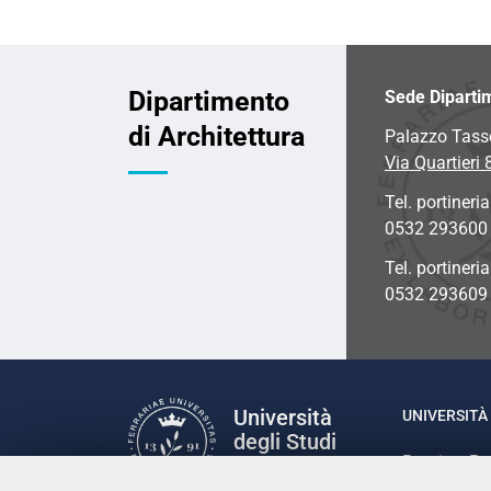
2022-
03-
25T23:59:59+01:00
Dipartimento
Sede Diparti
Giornate
di Architettura
Palazzo Tass
del
Via Quartieri 
Restauro
e
Tel. portineria
del
0532 293600
Patrimonio
Tel. portineri
Culturale
0532 293609
2022,
IV
edizione.
Università
UNIVERSITÀ 
degli Studi
Rettrice: P
di Ferrara
via Ludovic