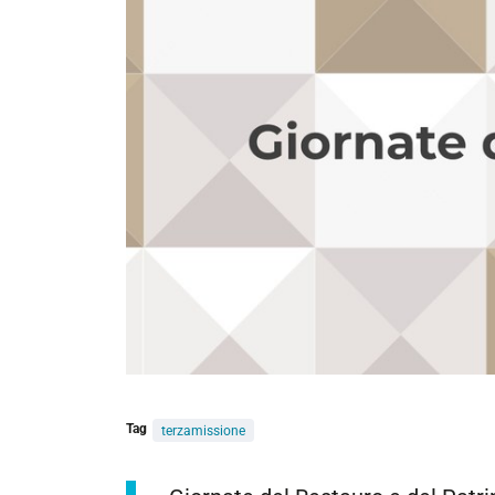
Tag
terzamissione
https://architettura.unife.it/it/eventi/giornate-