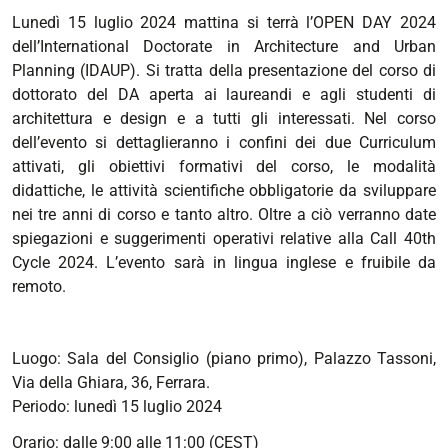
Lunedì 15 luglio 2024 mattina si terrà l’OPEN DAY 2024
internazionale-
dell’International Doctorate in Architecture and Urban
in-
Planning (IDAUP). Si tratta della presentazione del corso di
architettura-
dottorato del DA aperta ai laureandi e agli studenti di
e-
architettura e design e a tutti gli interessati. Nel corso
pianificazione-
dell’evento si dettaglieranno i confini dei due Curriculum
urbana-
attivati, gli obiettivi formativi del corso, le modalità
idaup
didattiche, le attività scientifiche obbligatorie da sviluppare
Open
nei tre anni di corso e tanto altro. Oltre a ciò verranno date
day:
spiegazioni e suggerimenti operativi relative alla Call 40th
2024
Cycle 2024. L’evento sarà in lingua inglese e fruibile da
-
remoto.
40o
Ciclo
(sessione
Luogo: Sala del Consiglio (piano primo), Palazzo Tassoni,
mista)
Via della Ghiara, 36, Ferrara.
Dottorato
Periodo: lunedì 15 luglio 2024
Internazionale
in
Orario: dalle 9:00 alle 11:00 (CEST)