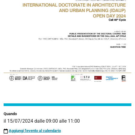
Dipartimento
di
Architettura
(DA)
dell'Università
di
Ferrara
in
consorzio
con
l'Università
POLIS
(Tirana,
Albania)
Quando
il
15/07/2024
dalle
09:00
alle
11:00
Aggiungi l'evento al calendario