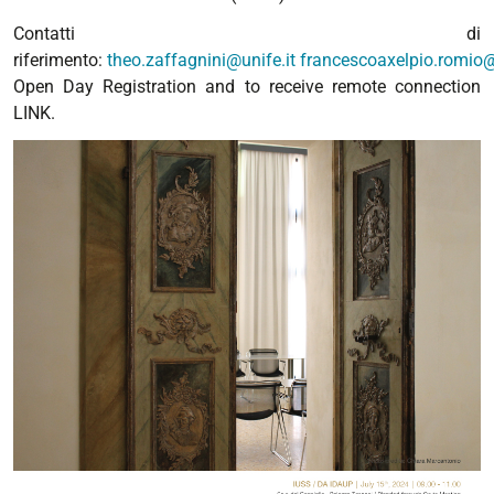
Architettura
Contatti di
e
riferimento:
theo.zaffagnini@unife.it
francescoaxelpio.romio@
Pianificazione
Open Day Registration and to receive remote connection
Urbana
LINK.
(IDAUP)
2024-
07-
15T09:00:00+02:00
2024-
07-
15T11:00:00+02:00
Introduzione
al
corso
di
dottorato
IDAUP
del