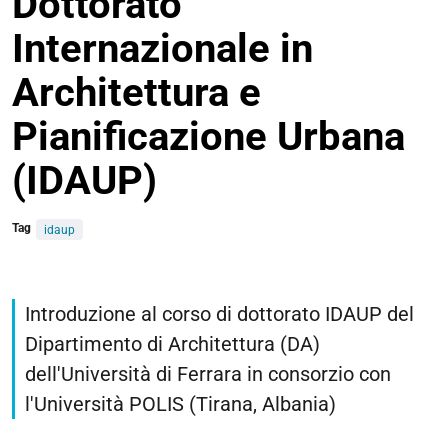
Dottorato
Internazionale in
Architettura e
Pianificazione Urbana
(IDAUP)
Tag
idaup
https://architettura.unife.it/it/eventi/open-
day-
Introduzione al corso di dottorato IDAUP del
2024-
Dipartimento di Architettura (DA)
40o-
dell'Università di Ferrara in consorzio con
ciclo-
sessione-
l'Università POLIS (Tirana, Albania)
mista-
dottorato-