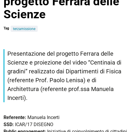
progetto Ferrara delle
Scienze
Tag
terzamissione
https://architettura.unife.it/it/eventi/public-
engagement-
Presentazione del progetto Ferrara delle
presentazione-
Scienze e proiezione del video “Centinaia di
progetto-
gradini” realizzato dai Dipartimenti di Fisica
ferrara-
delle-
(referente Prof. Paolo Lenisa) e di
scienze
Architettura (referente prof.ssa Manuela
Public
Incerti).
engagement:
Presentazione
progetto
Referente:
Manuela Incerti
Ferrara
SSD:
ICAR/17 DISEGNO
delle
Public engagement:
Iniziative di coinvolgimento di cittadini