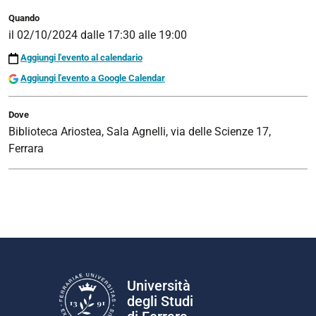
di
Quando
gradini”
il
02/10/2024
dalle
17:30
alle
19:00
realizzato
Aggiungi l'evento al calendario
dai
Aggiungi l'evento a Google Calendar
Dipartimenti
di
Dove
Fisica
Biblioteca Ariostea, Sala Agnelli, via delle Scienze 17,
(referente
Ferrara
Prof.
Paolo
Lenisa)
e
di
Architettura
(referente
prof.ssa
Università
Manuela
degli Studi
Incerti).