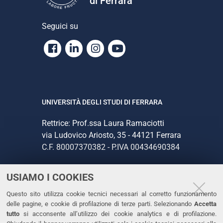
di Ferrara
Seguici su
Facebook
Linkedin
Instagram
Youtube
UNIVERSITÀ DEGLI STUDI DI FERRARA
Rettrice: Prof.ssa Laura Ramaciotti
via Ludovico Ariosto, 35 - 44121 Ferrara
C.F. 80007370382 - P.IVA 00434690384
USIAMO I COOKIES
CONTATTI
Questo sito utilizza cookie tecnici necessari al corretto funzionamento
Tel. +39 0532 293111
delle pagine, e cookie di profilazione di terze parti. Selezionando
Accetta
Fax. +39 0532 293031
tutto
si acconsente all’utilizzo dei cookie analytics e di profilazione.
PEC