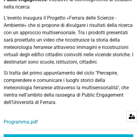
Scienze
nella ricerca
2024-
L’evento inaugura il Progetto «Ferrara delle Scienze -
10-
Ambiente» che si propone di divulgare i risultati della ricerca
02T17:30:00+02:00
con un approccio multisensoriale. Tra i prodotti presentati
2024-
sarà proiettato un video che ricostruisce la storia della
10-
meteorologia ferrarese attraverso immagini e ricostruzioni
02T19:00:00+02:00
virtuali degli edifici cittadini coinvolti nelle vicende storiche. I
destinatari sono scuole, istituzioni, cittadini.
Presentazione
del
Si tratta del primo appuntamento del ciclo "Percepire,
progetto
comprendere e comunicare i luoghi storici della
Ferrara
meteorologia ferrarese attraverso la multisensorialità", che
delle
rientra nell’ambito della rassegna di Public Engagement
Scienze
dell’Università di Ferrara.
e
proiezione
del
Programma.pdf
video
“Centinaia