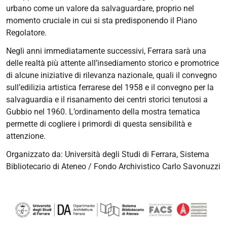
spazi
urbano come un valore da salvaguardare, proprio nel
e
momento cruciale in cui si sta predisponendo il Piano
complessi
Regolatore.
espositivi
tra
Negli anni immediatamente successivi, Ferrara sarà una
effimero,
delle realtà più attente all’insediamento storico e promotrice
iperbolico
di alcune iniziative di rilevanza nazionale, quali il convegno
e
sull’edilizia artistica ferrarese del 1958 e il convegno per la
sperimentale
salvaguardia e il risanamento dei centri storici tenutosi a
Gubbio nel 1960. L’ordinamento della mostra tematica
permette di cogliere i primordi di questa sensibilità e
attenzione.
Organizzato da: Università degli Studi di Ferrara, Sistema
Bibliotecario di Ateneo / Fondo Archivistico Carlo Savonuzzi