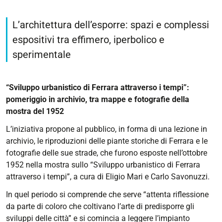
https://architettura.unife.it/it/eventi/xv_giornata_nazionale_d
XV
L’architettura dell’esporre: spazi e complessi
Giornata
espositivi tra effimero, iperbolico e
nazionale
sperimentale
degli
Archivi
di
“Sviluppo urbanistico di Ferrara attraverso i tempi”:
architettura
pomeriggio in archivio, tra mappe e fotografie della
2025
mostra del 1952
2025-
L’iniziativa propone al pubblico, in forma di una lezione in
05-
archivio, le riproduzioni delle piante storiche di Ferrara e le
21T15:00:00+02:00
fotografie delle sue strade, che furono esposte nell’ottobre
2025-
1952 nella mostra sullo “Sviluppo urbanistico di Ferrara
05-
attraverso i tempi”, a cura di Eligio Mari e Carlo Savonuzzi.
21T17:00:00+02:00
In quel periodo si comprende che serve “attenta riflessione
L’architettura
da parte di coloro che coltivano l’arte di predisporre gli
dell’esporre:
sviluppi delle città” e si comincia a leggere l’impianto