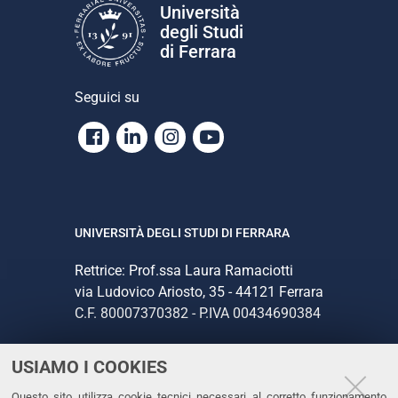
Università
degli Studi
di Ferrara
Seguici su
Facebook
Linkedin
Instagram
Youtube
UNIVERSITÀ DEGLI STUDI DI FERRARA
Rettrice: Prof.ssa Laura Ramaciotti
via Ludovico Ariosto, 35 - 44121 Ferrara
C.F. 80007370382 - P.IVA 00434690384
USIAMO I COOKIES
CONTATTI
Questo sito utilizza cookie tecnici necessari al corretto funzionamento