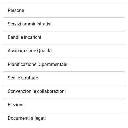
a
v
Persone
i
g
Servizi amministrativi
a
z
Bandi e incarichi
i
o
Assicurazione Qualità
n
e
Pianificazione Dipartimentale
Sedi e strutture
Convenzioni e collaborazioni
Elezioni
Documenti allegati