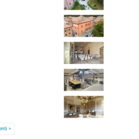
enti
>