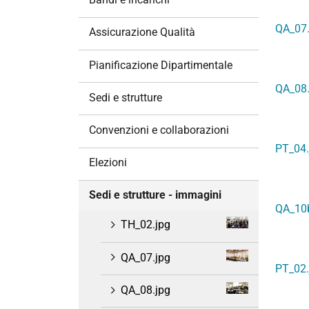
i
o
QA_07.
Assicurazione Qualità
n
e
Pianificazione Dipartimentale
QA_08.
Sedi e strutture
Convenzioni e collaborazioni
PT_04.
Elezioni
Sedi e strutture - immagini
QA_10b
TH_02.jpg
QA_07.jpg
PT_02.
QA_08.jpg