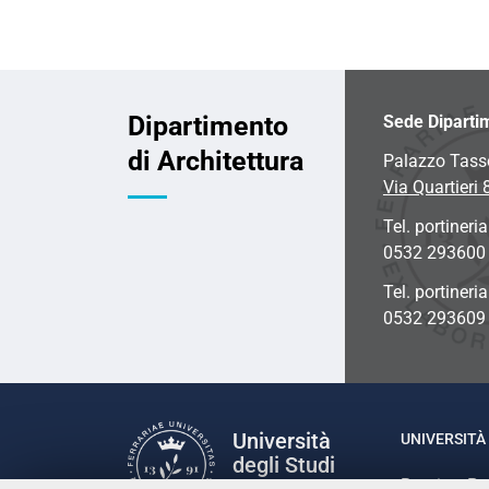
Dipartimento
Sede Diparti
di Architettura
Palazzo Tass
Via Quartieri 
Tel. portineria
0532 293600
Tel. portineri
0532 293609
Università
UNIVERSITÀ 
degli Studi
Rettrice: P
di Ferrara