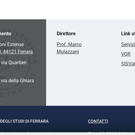
mento
Direttore
Link ut
oni Estense
Prof. Marco
Serviz
8, 44121 Ferrara
Mulazzani
VQR
 via Quartieri
SISVa
a via della Ghiara
DEGLI STUDI DI FERRARA
CONTATTI
rof.ssa Laura Ramaciotti
Tel. +39 0532 293111