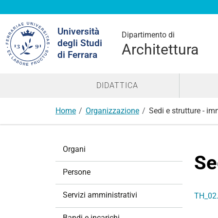
Cerca
Università
nel
Dipartimento di
degli Studi
sito
Architettura
di Ferrara
DIDATTICA
Home
Organizzazione
Sedi e strutture - i
N
Organi
a
Se
v
Persone
i
g
Servizi amministrativi
TH_02.
a
z
Bandi e incarichi