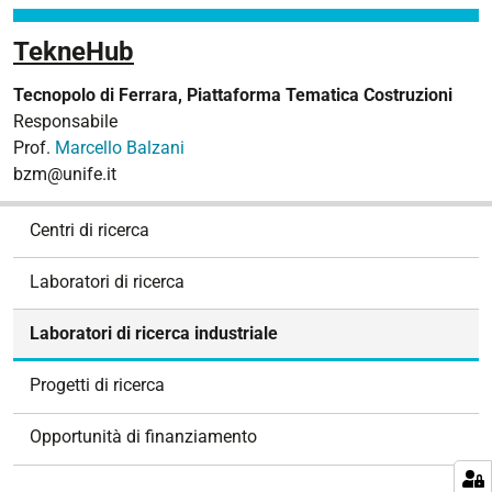
TekneHub
Tecnopolo di Ferrara, Piattaforma Tematica Costruzioni
Responsabile
Prof.
Marcello Balzani
bzm@unife.it
N
Centri di ricerca
a
v
Laboratori di ricerca
i
g
Laboratori di ricerca industriale
a
z
Progetti di ricerca
i
o
Opportunità di finanziamento
n
e