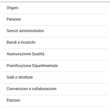
N
Organi
a
v
Persone
i
g
Servizi amministrativi
a
z
Bandi e incarichi
i
o
Assicurazione Qualità
n
e
Pianificazione Dipartimentale
Sedi e strutture
Convenzioni e collaborazioni
Elezioni