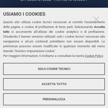
USIAMO I COOKIES
CONTATTI
Questo sito utilizza cookie tecnici necessari al corretto funzionamento
Tel. +39 0532 293111
delle pagine, e cookie di profilazione di terze parti. Selezionando
Accetta
Fax. +39 0532 293031
tutto
si acconsente all’utilizzo dei cookie analytics e di profilazione.
PEC
Chiudendo il banner verranno utilizzati solo i cookie tecnici necessari alla
navigazione e alcuni contenuti potrebbero non essere disponibili. Le
preferenze possono essere modificate in qualsiasi momento dal menu
LINKS
laterale "Gestisci impostazioni cookie".
Per maggiori informazioni, ti invitiamo a consultare la nostra
Cookie Policy
.
Accessibilità
Dichiarazione di accessibilità
SOLO COOKIE TECNICI
Protezione dati personali
Cookies
ACCETTA TUTTO
PERSONALIZZA
Copyright @ 2026, Università di Ferrara