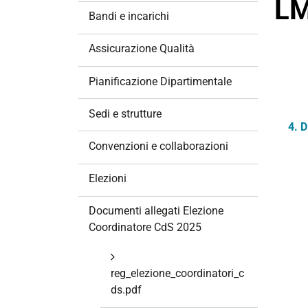
LM
z
Bandi e incarichi
i
o
Assicurazione Qualità
n
e
Pianificazione Dipartimentale
Sedi e strutture
4. 
Convenzioni e collaborazioni
Elezioni
Documenti allegati Elezione
Coordinatore CdS 2025
reg_elezione_coordinatori_c
ds.pdf