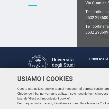
Via Quartieri 
Tel. portineria
0532 293600
Tel. portineri
0532 293609
Università
UNIVERSITÀ 
degli Studi
Rettrice: P
di Ferrara
via Ludovic
USIAMO I COOKIES
C.F. 80007
Seguici su
Questo sito utilizza cookie tecnici necessari al corretto funzionam
Facebook
Linkedin
Instagram
Youtube
Chiudendo il banner verranno utilizzati solo i cookie tecnici nece
laterale "Gestisci impostazioni cookie".
Per maggiori informazioni, ti invitiamo a consultare la nostra
Cookie