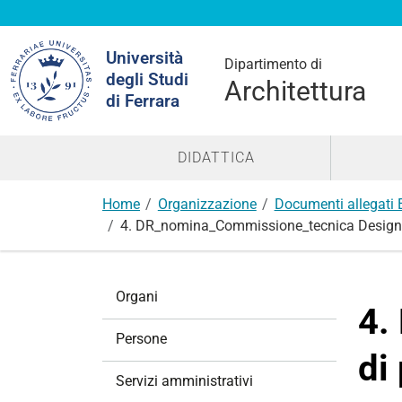
Cerca
Università
nel
Dipartimento di
degli Studi
sito
Architettura
di Ferrara
DIDATTICA
Home
Organizzazione
Documenti allegati 
4. DR_nomina_Commissione_tecnica Design di
N
Organi
a
4.
v
Persone
i
di
g
Servizi amministrativi
a