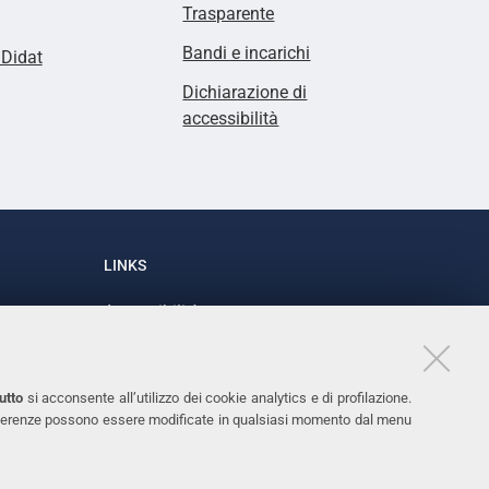
Trasparente
Bandi e incarichi
lDidat
Dichiarazione di
accessibilità
LINKS
Accessibilità
1
Dichiarazione di accessibilità
Protezione dati personali
utto
si acconsente all’utilizzo dei cookie analytics e di profilazione.
Cookies
 preferenze possono essere modificate in qualsiasi momento dal menu