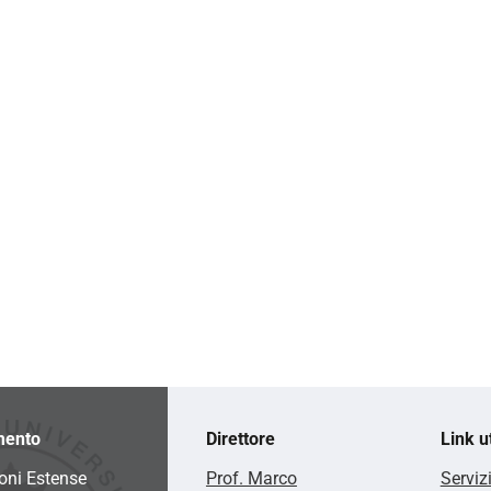
mento
Direttore
Link ut
oni Estense
Prof. Marco
Serviz