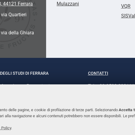
8, 44121 Ferrara
Mulazzani
VQR
 via Quartieri
SISVa
a via della Ghiara
DEGLI STUDI DI FERRARA
CONTATTI
rof.ssa Laura Ramaciotti
Tel. +39 0532 293111
o Ariosto, 35 - 44121 Ferrara
Fax. +39 0532 29303
370382 - P.IVA 00434690384
PEC
ento delle pagine, e cookie di profilazione di terze parti. Selezionando
Accetta t
ssari alla navigazione e alcuni contenuti potrebbero non essere disponibili. Le
 Policy
.